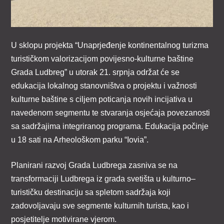
U sklopu projekta “Unaprjeđenje kontinentalnog turizma
turističkom valorizacijom povijesno-kulturne baštine
Grada Ludbreg” u utorak 21. srpnja održat će se
edukacija lokalnog stanovništva o projektu i važnosti
kulturne baštine s ciljem poticanja novih incijativa u
navedenom segmentu te stvaranja osjećaja povezanosti
sa sadržajima integriranog programa. Edukacija počinje
u 18 sati na Arheološkom parku “Iovia”.
Planirani razvoj Grada Ludbrega zasniva se na
transformaciji Ludbrega iz grada svetišta u kulturno–
turističku destinaciju sa spletom sadržaja koji
zadovoljavaju sve segmente kulturnih turista, kao i
posjetitelje motivirane vjerom.