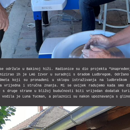
se održale u Bakinoj hiži. Radionice su dio projekta “Unapređen
anizirao ih je LAG Izvor u suradnji s Gradom Ludbregom. Održano
dmeta koji su pronađeni u sklopu istraživanja na ludbreškom
a vrijedna i stručna znanja. Mi se uvijek radujemo kada smo d
e s druge strane u bližoj budućnosti biti vrijedan dodatak turi
e vodila je Luna Tucman, a polaznici su nakon upoznavanja s glin