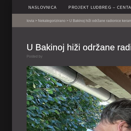
NASLOVNICA
PROJEKT LUDBREG – CENTA
Iovia
>
Nekategorizirano
> U Bakinoj hiži održane radionice kera
U Bakinoj hiži održane ra
Posted by